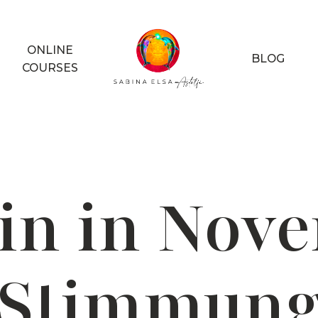
ONLINE
BLOG
COURSES
bin in Nov
Stimmun