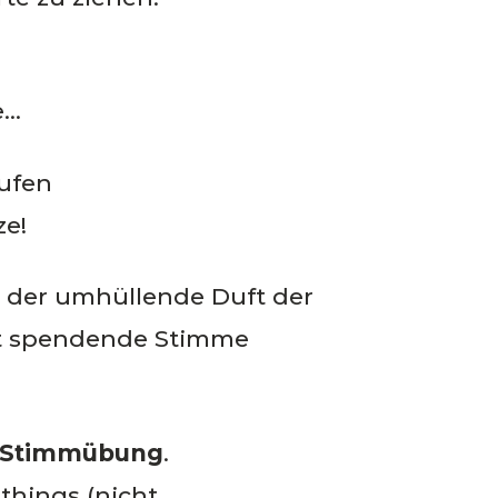
e…
ufen
ze!
, der umhüllende Duft der
it spendende Stimme
te Stimmübung
.
things (nicht