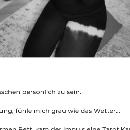
sschen persönlich zu sein.
ng, fühle mich grau wie das Wetter…
rmen Bett, kam der Impuls eine Tarot Kar