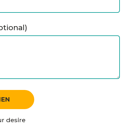
tional)
r desire