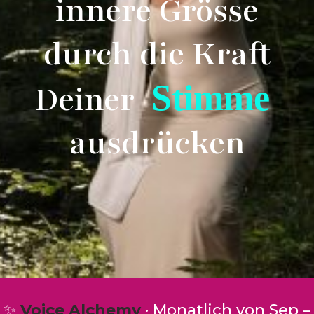
innere Grösse
durch die Kraft
Stimme
Deiner
ausdrücken
✨
Voice Alchemy
· Monatlich von Sep –