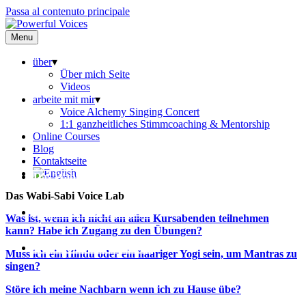
Passa al contenuto principale
Menu
über
▾
Über mich Seite
Videos
arbeite mit mir
▾
Voice Alchemy Singing Concert
1:1 ganzheitliches Stimmcoaching & Mentorship
Online Courses
Blog
Kontaktseite
Das Wabi-Sabi Voice Lab
Das Wabi-Sabi Voice Lab
Das Wabi-Sabi Voice Lab
Was ist, wenn ich nicht an allen Kursabenden teilnehmen
kann? Habe ich Zugang zu den Übungen?
Das Wabi-Sabi Voice Lab
Muss ich ein Hindu oder ein haariger Yogi sein, um Mantras zu
singen?
Störe ich meine Nachbarn wenn ich zu Hause übe?